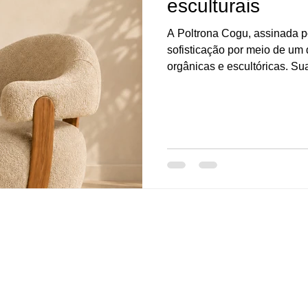
esculturais
A Poltrona Cogu, assinada p
sofisticação por meio de um 
orgânicas e escultóricas. Su
equilibradas criam uma pres
elegância em uma única peç
envolvente proporcionam um
os detalhes estruturais evi
acabamento. A poltrona de “
ser pro