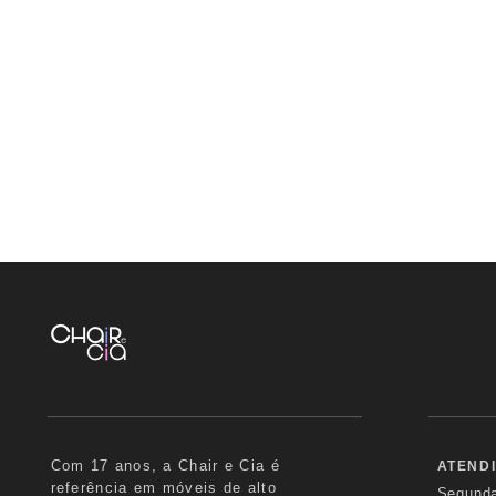
Com 17 anos, a Chair e Cia é
ATEND
referência em móveis de alto
Segund