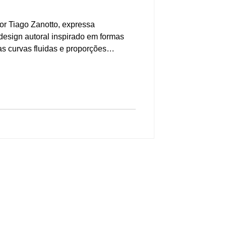
or Tiago Zanotto, expressa
design autoral inspirado em formas
as curvas fluidas e proporções
ença marcante, aliando conforto e
a. O assento amplo e o encosto
a experiência acolhedora, enquanto
denciam o cuidado com cada
Formas orgânicas e esculturais” pode