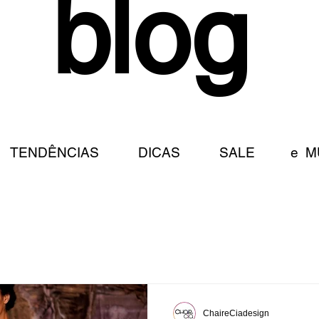
blog
CHAIR
S TENDÊNCIAS DICAS SALE e M
ChaireCiadesign