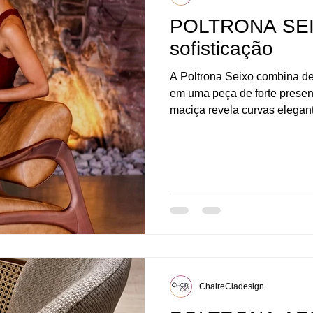
POLTRONA SEIX
sofisticação
A Poltrona Seixo combina des
em uma peça de forte presen
maciça revela curvas elegan
valorizando o trabalho artesa
braços integrados proporcio
enquanto o encosto e o asse
ou couro, garantindo aconch
contemporânea que transfor
ChaireCiadesign