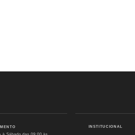
INSTITUCIONAL
IMENTO
a à Sábado das
09:00 às