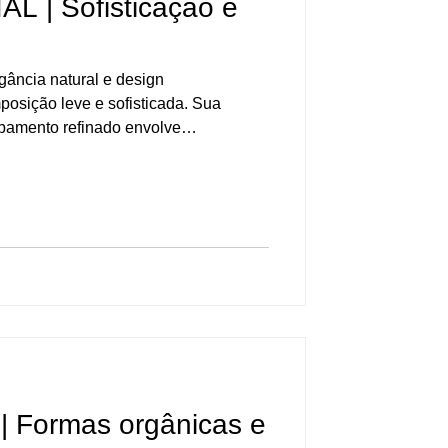
 | Sofisticação e
gância natural e design
sição leve e sofisticada. Sua
bamento refinado envolve
 encosto estofados, criando uma
ca. Os detalhes em palha natural
idade ao desenho, valorizando o
a dos materiais. Sofisticação e
s equilibradas e conforto envolvente,
| Formas orgânicas e