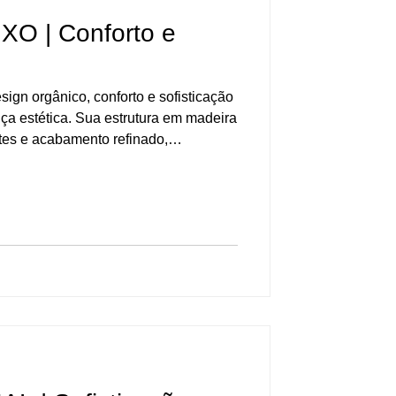
O | Conforto e
ign orgânico, conforto e sofisticação
ça estética. Sua estrutura em madeira
tes e acabamento refinado,
nal e a resistência do produto. Os
nam leveza visual e ergonomia,
nto podem ser revestidos em tecido
ego e versatilidade. Uma peça
ma o ambiente com elegância