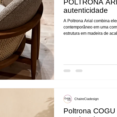
POLTRONA ARIAL
autenticidade
A Poltrona Arial combina ele
contemporâneo em uma compo
estrutura em madeira de aca
delicadamente o assento e o
estética acolhedora e orgâni
adicionam textura e autentic
trabalho artesanal e a riquez
autenticidade Com proporçõe
a peça traduz
ChaireCiadesign
Poltrona COGU 