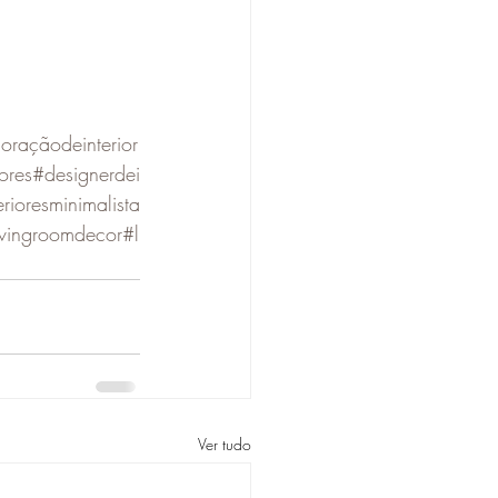
oraçãodeinterior
ores
#designerdei
erioresminimalista
ivingroomdecor
#l
Ver tudo