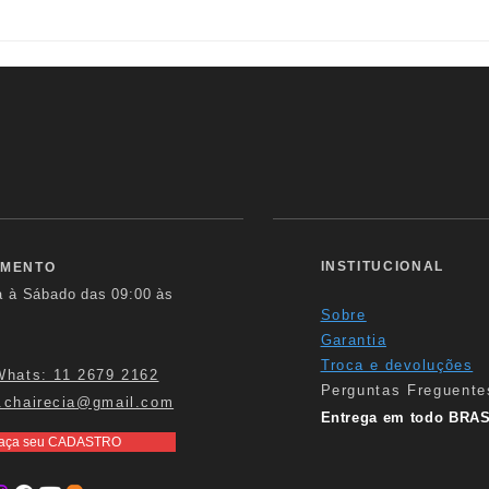
SOFÁ BASALTO | Versatilidade
POLT
e design contemporâneo
pers
INSTITUCIONAL
IMENTO
a à Sábado das
09:00 às
Sobre
Garantia
Troca e devoluções
Whats: 11 2679 2162
Perguntas Freguente
.chairecia@gmail.com
Entrega em todo BRAS
aça seu CADASTRO