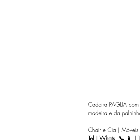
Cadeira PAGLIA com a
madeira e da palhinh
Chair e Cia | Móveis
Tel | Whats  📞 📱 