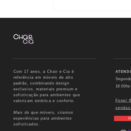
Cliente Chair e Cia |
BANQUETA CLAIR
Com 17 anos, a Chair e Cia é
ATEND
referência em móveis de alto
Segund
padrão, combinando design
18:00hs
exclusivo, materiais premium e
sofisticação para ambientes que
Fone/ 
valorizam estética e conforto.
vendas
Mais do que móveis, criamos
experiências para ambientes
F
sofisticados.