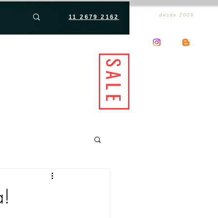
desde 2009
11 2679 2162
SALE
a!