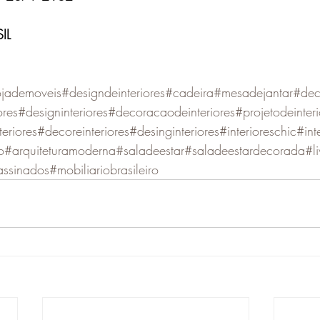
IL
ojademoveis
#designdeinteriores
#cadeira
#mesadejantar
#dec
ores
#designinteriores
#decoracaodeinteriores
#projetodeinteri
teriores
#decoreinteriores
#desinginteriores
#interioreschic
#int
o
#arquiteturamoderna
#saladeestar
#saladeestardecorada
#l
assinados
#mobiliariobrasileiro