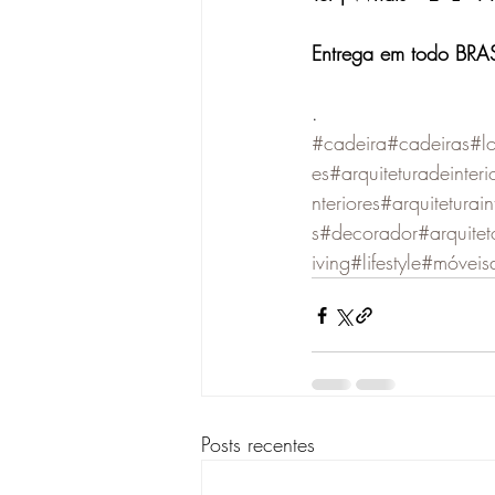
Entrega em todo BRAS
.
#cadeira
#cadeiras
#l
es
#arquiteturadeinteri
nteriores
#arquiteturain
s
#decorador
#arquitet
iving
#lifestyle
#móveis
Posts recentes