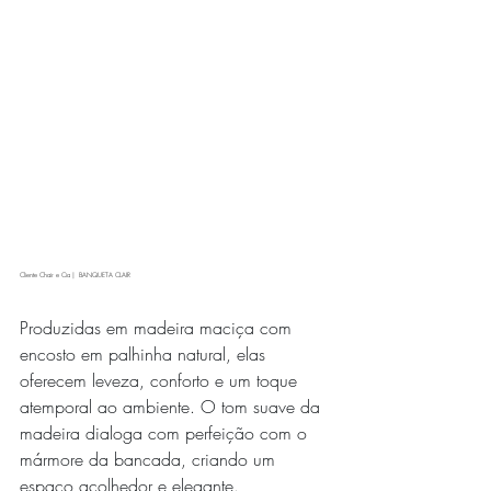
Cliente Chair e Cia |  BANQUETA CLAIR
Produzidas em madeira maciça com 
encosto em palhinha natural, elas 
oferecem leveza, conforto e um toque 
atemporal ao ambiente. O tom suave da 
madeira dialoga com perfeição com o 
mármore da bancada, criando um 
espaço acolhedor e elegante.