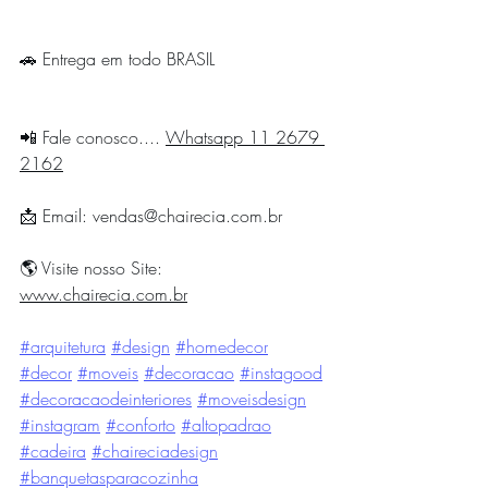
🚗 Entrega em todo BRASIL
📲 Fale conosco.... 
Whatsapp 11 2679 
2162
📩 Email: 
vendas@chairecia.com.br
🌎 Visite nosso Site: 
www.chairecia.com.br
#arquitetura
#design
#homedecor
#decor
#moveis
#decoracao
#instagood
#decoracaodeinteriores
#moveisdesign
#instagram
#conforto
#altopadrao
#cadeira
#chaireciadesign
#banquetasparacozinha