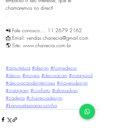
embaixo o seu interesse, que te 
chamaremos no direct!
.
.
📲 Fale conosco.... 11 2679 2162
📩 Email: 
vendas.chairecia@gmail.com
🌎 Site: 
www.chairecia.com.br
#arquitetura
#design
#homedecor
#decor
#moveis
#decoracao
#instagood
#decoracaodeinteriores
#moveisdesign
#instagram
#conforto
#altopadrao
#cadeira
#chaireciadesign
#banquetasparacozinha