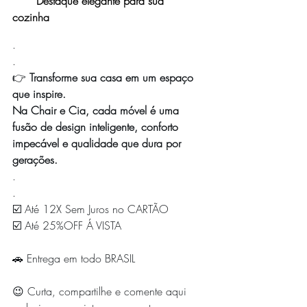
Destaque elegante para sua 
cozinha 
.
.
👉 
Transforme sua casa em um espaço 
que inspire. 
Na Chair e Cia, cada móvel é uma 
fusão de design inteligente, conforto 
impecável e qualidade que dura por 
gerações.
.
.
☑️ Até 12X Sem Juros no CARTÃO
☑️ Até 25%OFF Á VISTA
🚗 Entrega em todo BRASIL
😉 Curta, compartilhe e comente aqui 