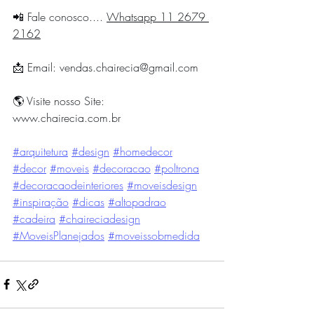
📲 Fale conosco.... 
Whatsapp 11 2679 
2162
📩 Email: 
vendas.chairecia@gmail.com
🌎 Visite nosso Site: 
www.chairecia.com.br
#arquitetura
#design
#homedecor
#decor
#moveis
#decoracao
#poltrona
#decoracaodeinteriores
#moveisdesign
#inspiração
#dicas
#altopadrao
#cadeira
#chaireciadesign
#MoveisPlanejados
#moveissobmedida