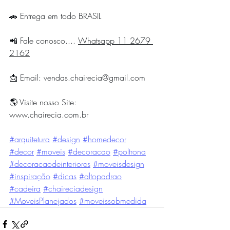
🚗 Entrega em todo BRASIL
📲 Fale conosco.... 
Whatsapp 11 2679 
2162
📩 Email: 
vendas.chairecia@gmail.com
🌎 Visite nosso Site: 
www.chairecia.com.br
#arquitetura
#design
#homedecor
#decor
#moveis
#decoracao
#poltrona
#decoracaodeinteriores
#moveisdesign
#inspiração
#dicas
#altopadrao
#cadeira
#chaireciadesign
#MoveisPlanejados
#moveissobmedida