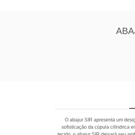
ABAJ
O abajur SIR apresenta um desig
sofisticação da cúpula cilíndrica 
tecido, o abajur SIR deixará seu 