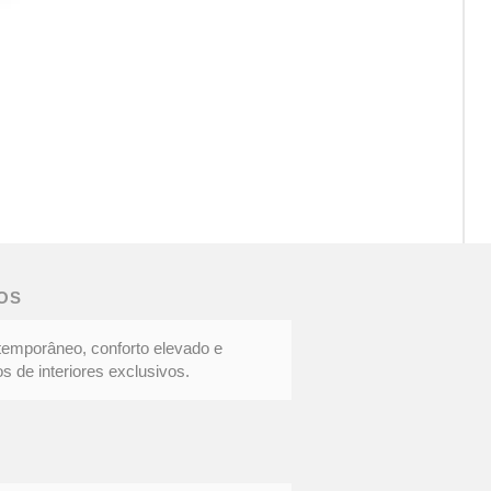
CAD
DOC
|
Eleg
OS
cont
temporâneo, conforto elevado e
s de interiores exclusivos.