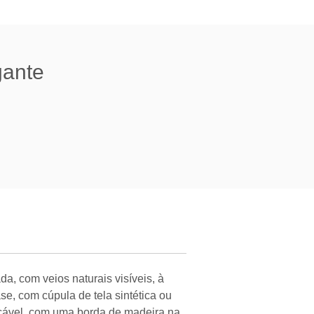
gante
, com veios naturais visíveis, à
se, com cúpula de tela sintética ou
cável, com uma borda de madeira na