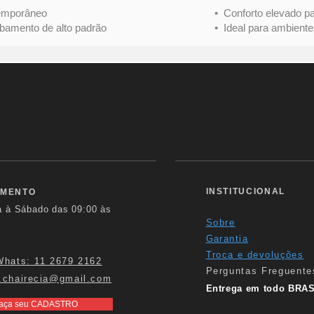
mporâneo
• Conforto elevado para 
nto de alto padrão
• Ideal para ambientes s
INSTITUCIONAL
IMENTO
a à Sábado das
09:00 às
Sobre
Garantia
Troca e devoluções
Whats: 11 2679 2162
Perguntas Freguente
.chairecia@gmail.com
Entrega em todo BRAS
aça seu CADASTRO