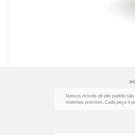
MESA
DE
JANTAR
FENDA
M
|
Elegância
e
personalidade
Nossos móveis de alto padrão são 
materiais premium. Cada peça é pens