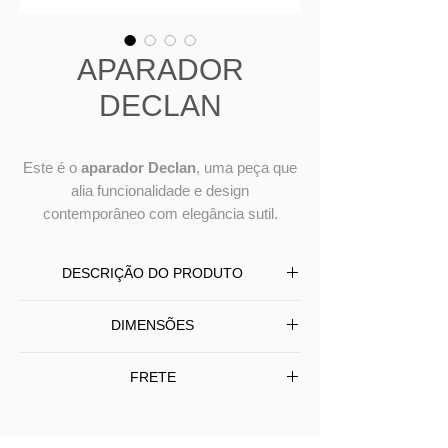
APARADOR
DECLAN
Este é o
aparador Declan
, uma peça que
alia funcionalidade e design
contemporâneo com elegância sutil.
DESCRIÇÃO DO PRODUTO
Este é o
aparador Declan
, uma peça
DIMENSÕES
que alia funcionalidade e design
contemporâneo com elegância sutil.
L
150 / 180 / 200 / 220 / 250
P
45
A
FRETE
Produzido com
pés em aço pintado
, o
75
aparador transmite leveza visual e
Entrega em todo BRASIL
estrutura firme. O
tampo pode ser
Frete Grátis somente SP/Capital -