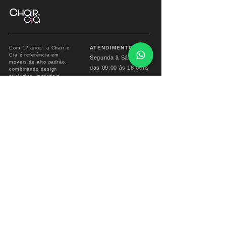
ATENDIMENTO
Com 17 anos, a Chair e
Cia é referência em
Segunda à Sábado
móveis de alto padrão,
das
09:00 às 18:00hs
combinando design
exclusivo, materiais
premium e sofisticação
Fone/ Whats: 11 2679
para ambientes que
2162
valorizam estética e
conforto.
vendas.chairecia@g
mail.com
Mais do que móveis,
criamos experiências para
ambientes sofisticados.
INSTITUCIONAL
INFO CHAIR
Sobre
Corporativo
Garantia
Formas
de Pagamento
Troca e devoluções
Prazo de Entrega
Perguntas Freguentes
Reforme seu Móvel
Entrega em todo BRASIL