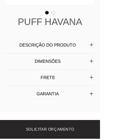
PUFF HAVANA
DESCRIÇÃO DO PRODUTO
Banco Havana produzido com base em
DIMENSÕES
aço inox, assento revestido em couro
ou tecido.
L 70 P 45 A 45
FRETE
Frete Grátis SP/Capital - Interior (SP) e
GARANTIA
outros Estados consulte-nos.
1 Ano
SOLICITAR ORÇAMENTO