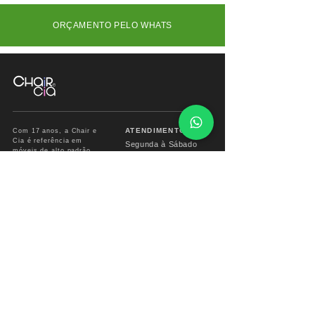
ORÇAMENTO PELO WHATS
ATENDIMENTO
Com 17 anos, a Chair e
Cia é referência em
Segunda à Sábado
móveis de alto padrão,
das
09:00 às 18:00hs
combinando design
exclusivo, materiais
premium e sofisticação
Fone/ Whats: 11 2679
para ambientes que
2162
valorizam estética e
conforto.
vendas.chairecia@g
mail.com
Mais do que móveis,
criamos experiências para
ambientes sofisticados.
INSTITUCIONAL
INFO CHAIR
Sobre
Corporativo