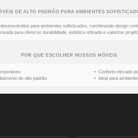
ÓVEIS DE ALTO PADRÃO PARA AMBIENTES SOFISTICAD
desenvolvidos para ambientes sofisticados, combinando design con
ada para oferecer durabilidade, estética refinada e valorizar projeto
POR QUE ESCOLHER NOSSOS MÓVEIS
mporâneo
• Conforto elevado para 
nto de alto padrão
• Ideal para ambientes s