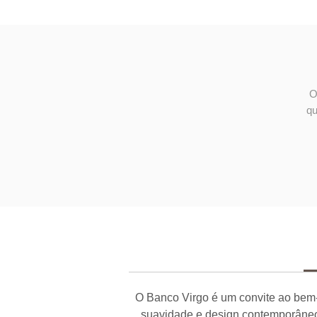
O
qu
O Banco Virgo é um convite ao bem-
suavidade e design contemporâneo.