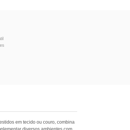
il
tes
estidos em tecido ou couro, combina
omplementar diversos ambientes com