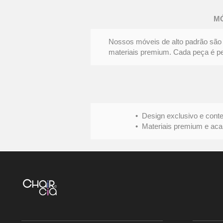
DE
JANTAR
FENDA
M
|
Elegância
e
personalidade
Nossos móveis de alto padrão são 
materiais premium. Cada peça é pens
• Design exclusivo e conte
• Materiais premium e acabame