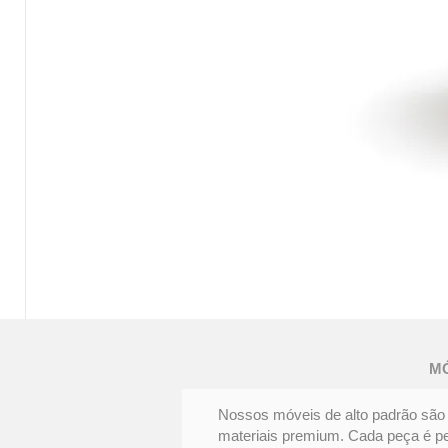
MESA
DE
JANTAR
FENDA
M
|
Elegância
e
personalidade
Nossos móveis de alto padrão são 
materiais premium. Cada peça é pens