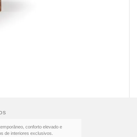
CAD
DOC
|
Eleg
OS
cont
temporâneo, conforto elevado e
s de interiores exclusivos.