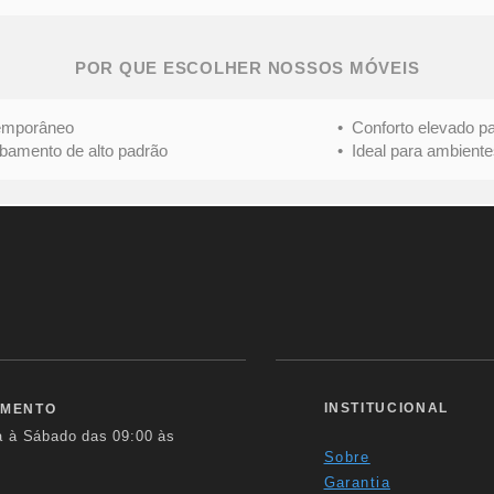
POR QUE ESCOLHER NOSSOS MÓVEIS
mporâneo
• Conforto elevado para 
nto de alto padrão
• Ideal para ambientes s
INSTITUCIONAL
IMENTO
a à Sábado das
09:00 às
Sobre
Garantia