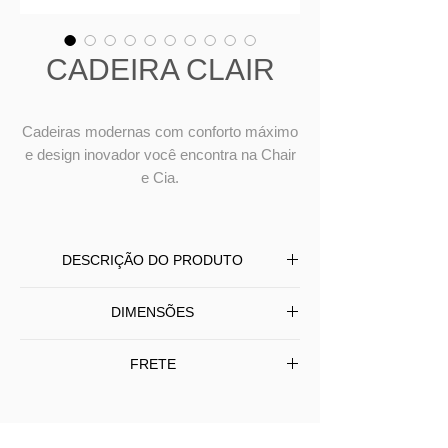
CADEIRA CLAIR
Cadeiras modernas com conforto máximo
e design inovador você encontra na Chair
e Cia.
DESCRIÇÃO DO PRODUTO
Cadeira Clair produzida em madeira
DIMENSÕES
maciça, encosto e assento revestidos
em tecido ou couro.
L 53 P 47 A 79
FRETE
Frete Grátis
somente SP/Capital -
Para Interior (SP) e outros Estados