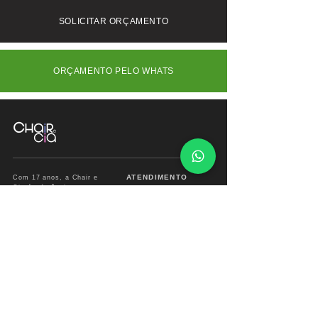
consulte-nos.
SOLICITAR ORÇAMENTO
ORÇAMENTO PELO WHATS
ATENDIMENTO
Com 17 anos, a Chair e
Cia é referência em
Segunda à Sábado
móveis de alto padrão,
das
09:00 às 18:00hs
combinando design
exclusivo, materiais
premium e sofisticação
Fone/ Whats: 11 2679
para ambientes que
2162
valorizam estética e
conforto.
vendas.chairecia@g
mail.com
Mais do que móveis,
criamos experiências para
ambientes sofisticados.