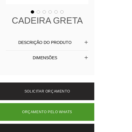
CADEIRA GRETA
DESCRIÇÃO DO PRODUTO
Cadeira Greta produzida em aluminio
DIMENSÕES
com pintura, encosto em corda náutica
com proteção UV, assento com
L
57
P
49
A
78
almofada revestida em tecido.
SOLICITAR ORÇAMENTO
ORÇAMENTO PELO WHATS