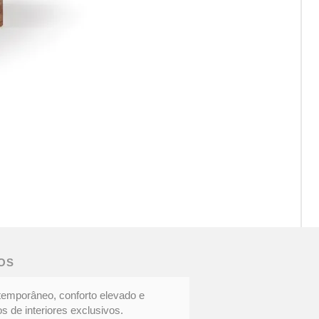
CAD
DOC
|
Eleg
OS
cont
temporâneo, conforto elevado e
s de interiores exclusivos.