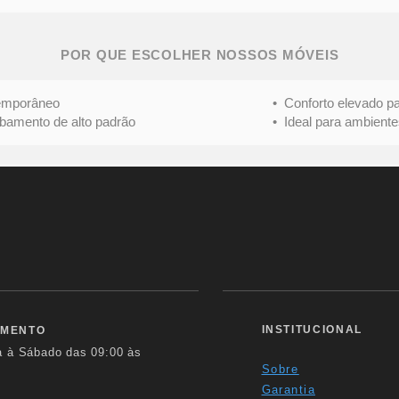
POR QUE ESCOLHER NOSSOS MÓVEIS
mporâneo
• Conforto elevado para 
nto de alto padrão
• Ideal para ambientes s
INSTITUCIONAL
IMENTO
a à Sábado das
09:00 às
Sobre
Garantia