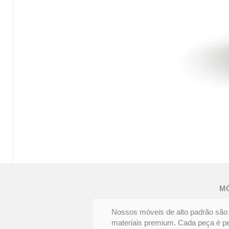
MESA
DE
JANTAR
FENDA
M
|
Elegância
e
personalidade
Nossos móveis de alto padrão são 
materiais premium. Cada peça é pens