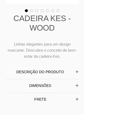
CADEIRA KES -
WOOD
Linhas elegantes para um design
marcante. Descubra o conceito de bem-
estar da cadeira Kes.
DESCRIÇÃO DO PRODUTO
Cadeira KES produzida com estrutura
DIMENSÕES
em aço carbono pintado, costas em
madeira laminada, encosto e assento
L 47 P 54 A 90
FRETE
revestidos em tecido ou couro.
Linhas elegantes para um design
Entrega em todo BRASIL
marcante. Descubra o conceito de
Frete Grátis somente SP/Capital -