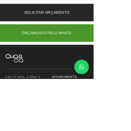
bem-estar da cadeira Kes.
Interior (SP) e outros Estados consulte-
nos.
SOLICITAR ORÇAMENTO
ORÇAMENTO PELO WHATS
ATENDIMENTO
Com 17 anos, a Chair e
Cia é referência em
Segunda à Sábado
móveis de alto padrão,
das
09:00 às 18:00hs
combinando design
exclusivo, materiais
premium e sofisticação
Fone/ Whats: 11 2679
para ambientes que
2162
valorizam estética e
conforto.
vendas.chairecia@g
mail.com
Mais do que móveis,
criamos experiências para
ambientes sofisticados.