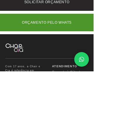
nos.
SOLICITAR ORÇAMENTO
ORÇAMENTO PELO WHATS
ATENDIMENTO
Com 17 anos, a Chair e
Cia é referência em
Segunda à Sábado
móveis de alto padrão,
das
09:00 às 18:00hs
combinando design
exclusivo, materiais
premium e sofisticação
Fone/ Whats: 11 2679
para ambientes que
2162
valorizam estética e
conforto.
vendas.chairecia@g
mail.com
Mais do que móveis,
criamos experiências para
ambientes sofisticados.
INSTITUCIONAL
INFO CHAIR