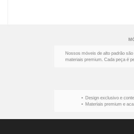
MESA
DE
JANTAR
FENDA
M
|
Elegância
e
personalidade
Nossos móveis de alto padrão são 
materiais premium. Cada peça é pens
• Design exclusivo e conte
• Materiais premium e acabame