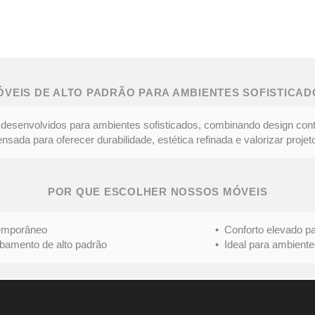
ÓVEIS DE ALTO PADRÃO PARA AMBIENTES SOFISTICAD
desenvolvidos para ambientes sofisticados, combinando design con
ada para oferecer durabilidade, estética refinada e valorizar projeto
POR QUE ESCOLHER NOSSOS MÓVEIS
mporâneo
• Conforto elevado para 
nto de alto padrão
• Ideal para ambientes s