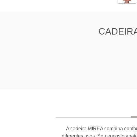
CADEIRA 
A cadeira MIREA combina conforto
diferentes usos. Seu encosto anatô