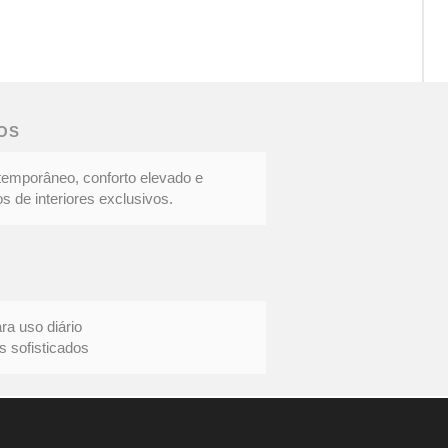
CAD
DOC
|
Eleg
OS
cont
temporâneo, conforto elevado e
s de interiores exclusivos.
uso diário
ofisticados