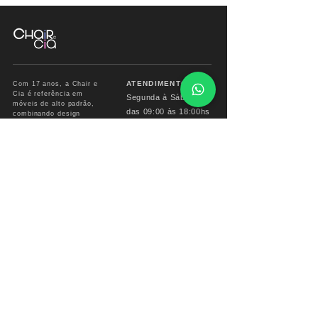
ATENDIMENTO
Com 17 anos, a Chair e
Cia é referência em
Segunda à Sábado
móveis de alto padrão,
das
09:00 às 18:00hs
combinando design
exclusivo, materiais
premium e sofisticação
Fone/ Whats: 11 2679
para ambientes que
2162
valorizam estética e
conforto.
vendas.chairecia@g
mail.com
Mais do que móveis,
criamos experiências para
ambientes sofisticados.
INSTITUCIONAL
INFO CHAIR
Sobre
Corporativo
Garantia
Formas
de Pagamento
Troca e devoluções
Prazo de Entrega
Perguntas Freguentes
Reforme seu Móvel
Entrega em todo BRASIL