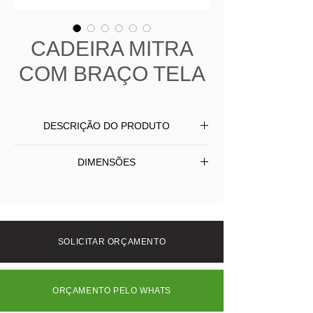
CADEIRA MITRA
COM BRAÇO TELA
DESCRIÇÃO DO PRODUTO
Cadeira Mitra produzida em madeira
DIMENSÕES
maciça com aluminio, assento com
braço revestido em tela sling com
L 56 P 62 A 93
proteção UV.
SOLICITAR ORÇAMENTO
ORÇAMENTO PELO WHATS