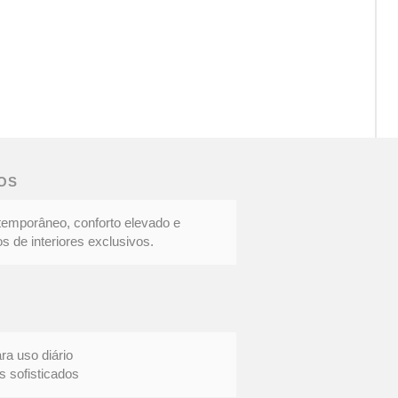
CAD
DOC
|
Eleg
OS
cont
temporâneo, conforto elevado e
s de interiores exclusivos.
uso diário
ofisticados