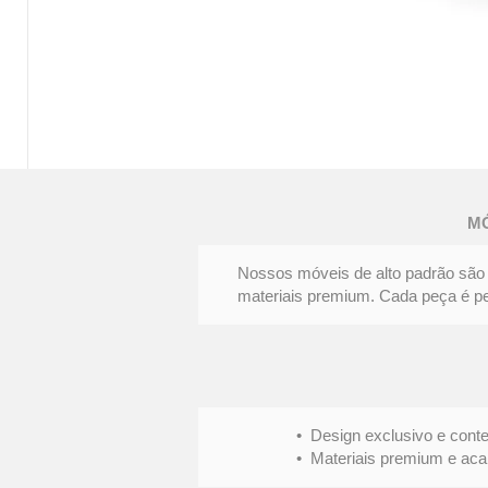
MESA
DE
JANTAR
FENDA
M
|
Elegância
e
personalidade
Nossos móveis de alto padrão são 
materiais premium. Cada peça é pens
• Design exclusivo e conte
• Materiais premium e acabame