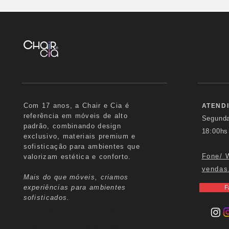
Com 17 anos, a Chair e Cia é
ATEND
referência em móveis de alto
Segund
padrão, combinando design
18:00hs
exclusivo, materiais premium e
sofisticação para ambientes que
Fone/ 
valorizam estética e conforto.
vendas
Mais do que móveis, criamos
experiências para ambientes
F
sofisticados.
MÓVEIS DE LUXO EM SÃO PAULO
Chair e Cia é especializada em móveis de alto
padrão em São Paulo, com sofás, poltronas e
peças exclusivas para ambientes sofisticados.