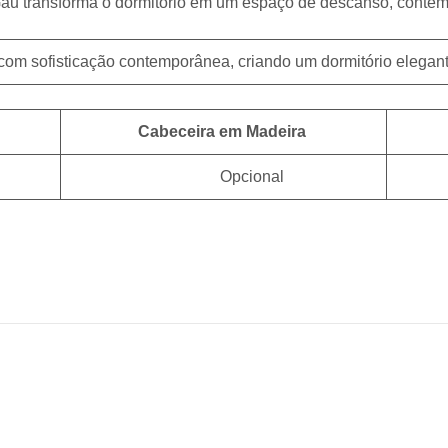
au transforma o dormitório em um espaço de descanso, contem
om sofisticação contemporânea, criando um dormitório elegante,
Cabeceira em Madeira
Opcional