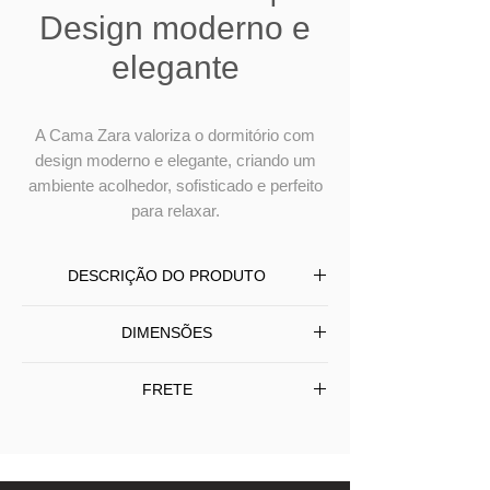
Design moderno e
elegante
A Cama Zara valoriza o dormitório com
design moderno e elegante, criando um
ambiente acolhedor, sofisticado e perfeito
para relaxar.
DESCRIÇÃO DO PRODUTO
A Cama Zara combina linhas
DIMENSÕES
contemporâneas e elegância
minimalista em uma composição
Largura
Profundidade
Altura
FRETE
sofisticada e acolhedora. Seu design
possui cabeceira estofada com
ENTREGA EM TODO BRASIL
95
213
97
Solteiro
volumes retos e detalhes refinados,
Frete Grátis
somente SP/Capital -
proporcionando conforto e imponência
Para Interior (SP) e outros Estados
Colchão