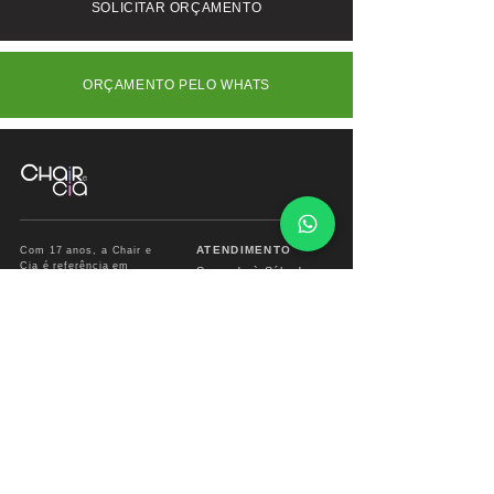
SOLICITAR ORÇAMENTO
proporções generosas.
ORÇAMENTO PELO WHATS
ATENDIMENTO
Com 17 anos, a Chair e
Cia é referência em
Segunda à Sábado
móveis de alto padrão,
das
09:00 às 18:00hs
combinando design
exclusivo, materiais
premium e sofisticação
Fone/ Whats: 11 2679
para ambientes que
2162
valorizam estética e
conforto.
vendas.chairecia@g
mail.com
Mais do que móveis,
criamos experiências para
ambientes sofisticados.
INSTITUCIONAL
INFO CHAIR