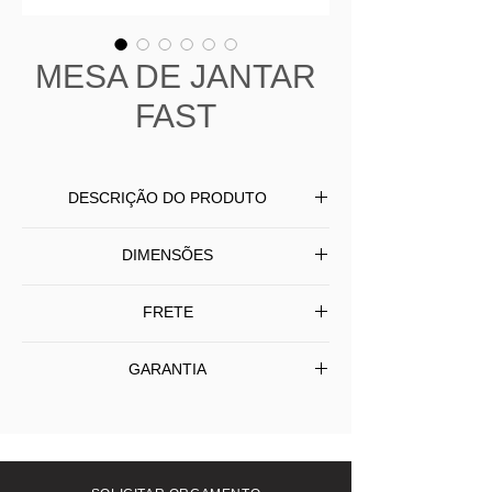
MESA DE JANTAR
FAST
DESCRIÇÃO DO PRODUTO
Mesa de Jantar Fast produzida em
DIMENSÕES
madeira ou toda em laca, com opção
de vidro no tampo colado pintado.
L 200 P 100 A 75
FRETE
L 220 / 240 / 260 P 110 A 75
L 150 P 150 A 75
Frete Grátis SP/Capital - Interior (SP) e
GARANTIA
outros Estados consulte-nos.
1 Ano