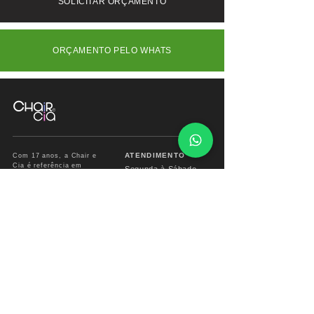
SOLICITAR ORÇAMENTO
ORÇAMENTO PELO WHATS
ATENDIMENTO
Com 17 anos, a Chair e
Cia é referência em
Segunda à Sábado
móveis de alto padrão,
das
09:00 às 18:00hs
combinando design
exclusivo, materiais
premium e sofisticação
Fone/ Whats: 11 2679
para ambientes que
2162
valorizam estética e
conforto.
vendas.chairecia@g
mail.com
Mais do que móveis,
criamos experiências para
ambientes sofisticados.
INSTITUCIONAL
INFO CHAIR