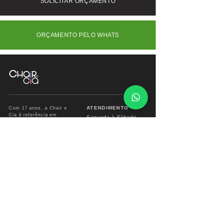
SOLICITAR ORÇAMENTO
ORÇAMENTO PELO WHATS
ATENDIMENTO
Com 17 anos, a Chair e
Cia é referência em
Segunda à Sábado
móveis de alto padrão,
das
09:00 às 18:00hs
combinando design
exclusivo, materiais
premium e sofisticação
Fone/ Whats: 11 2679
para ambientes que
2162
valorizam estética e
conforto.
vendas.chairecia@g
mail.com
Mais do que móveis,
criamos experiências para
ambientes sofisticados.
INSTITUCIONAL
INFO CHAIR