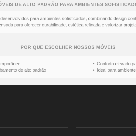
ÓVEIS DE ALTO PADRÃO PARA AMBIENTES SOFISTICAD
desenvolvidos para ambientes sofisticados, combinando design con
ada para oferecer durabilidade, estética refinada e valorizar projeto
POR QUE ESCOLHER NOSSOS MÓVEIS
mporâneo
• Conforto elevado para 
nto de alto padrão
• Ideal para ambientes s