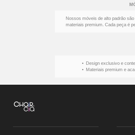
FENDA
M
|
Elegância
e
personalidade
Nossos móveis de alto padrão são 
materiais premium. Cada peça é pens
• Design exclusivo e conte
• Materiais premium e acabame