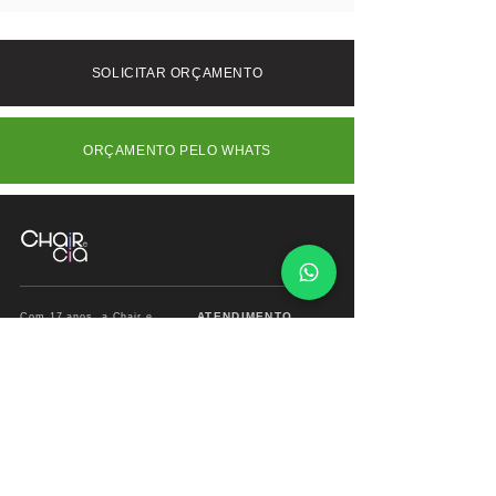
sofisticação à peça, tornando-a ideal
Frete Grátis somente SP/Capital -
para ambientes contemporâneos que
Interior (SP) e outros Estados consulte-
valorizam o design e a originalidade.
nos.
SOLICITAR ORÇAMENTO
ORÇAMENTO PELO WHATS
ATENDIMENTO
Com 17 anos, a Chair e
Cia é referência em
Segunda à Sábado
móveis de alto padrão,
das
09:00 às 18:00hs
combinando design
exclusivo, materiais
premium e sofisticação
Fone/ Whats: 11 2679
para ambientes que
2162
valorizam estética e
conforto.
vendas.chairecia@g
mail.com
Mais do que móveis,
criamos experiências para