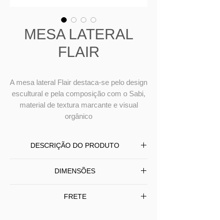
MESA LATERAL
FLAIR
A mesa lateral Flair destaca-se pelo design
escultural e pela composição com o Sabi,
material de textura marcante e visual
orgânico
DESCRIÇÃO DO PRODUTO
A mesa lateral Flair destaca-se pelo
DIMENSÕES
design escultural e pela composição
com o Sabi, material de textura
L
60
P
60
A
66 - ALTA
FRETE
marcante e visual orgânico. Essa
L
45
P
45
A
51 - BAIXA
combinação confere autenticidade e
Entrega em todo BRASIL