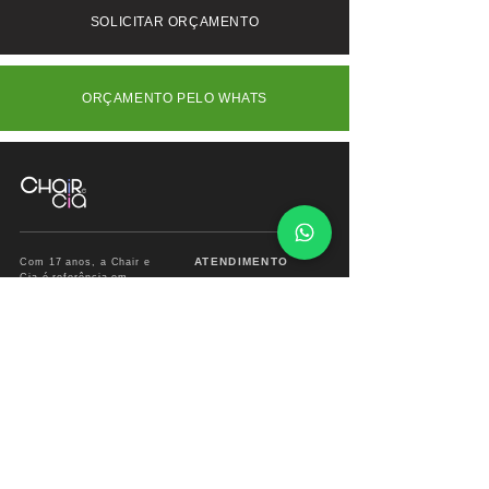
funcional com design leve e elegante.
nos.
SOLICITAR ORÇAMENTO
ORÇAMENTO PELO WHATS
ATENDIMENTO
Com 17 anos, a Chair e
Cia é referência em
Segunda à Sábado
móveis de alto padrão,
das
09:00 às 18:00hs
combinando design
exclusivo, materiais
premium e sofisticação
Fone/ Whats: 11 2679
para ambientes que
2162
valorizam estética e
conforto.
vendas.chairecia@g
mail.com
Mais do que móveis,
criamos experiências para
ambientes sofisticados.