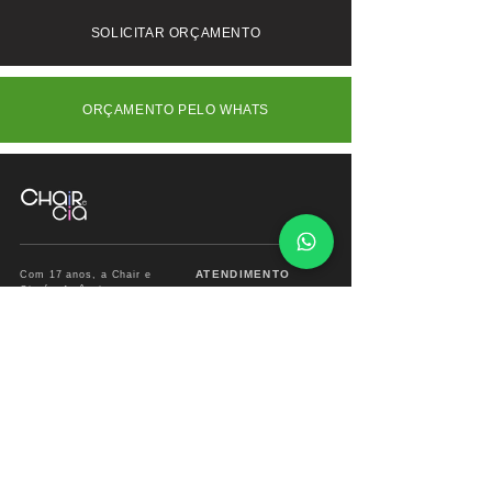
consulte-nos.
SOLICITAR ORÇAMENTO
ORÇAMENTO PELO WHATS
ATENDIMENTO
Com 17 anos, a Chair e
Cia é referência em
Segunda à Sábado
móveis de alto padrão,
das
09:00 às 18:00hs
combinando design
exclusivo, materiais
premium e sofisticação
Fone/ Whats: 11 2679
para ambientes que
2162
valorizam estética e
conforto.
vendas.chairecia@g
mail.com
Mais do que móveis,
criamos experiências para
ambientes sofisticados.