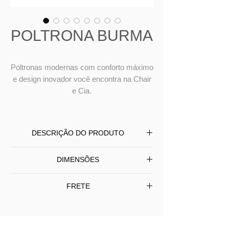
POLTRONA BURMA
Poltronas modernas com conforto máximo
e design inovador você encontra na Chair
e Cia.
DESCRIÇÃO DO PRODUTO
Poltrona BURMA produzida com
DIMENSÕES
assento fixo ou giratório, totalmente
revestida em tecido.
L 73 P 75 A 71
FRETE
Frete Grátis somente SP/Capital -
Para Interior (SP) e outros Estados