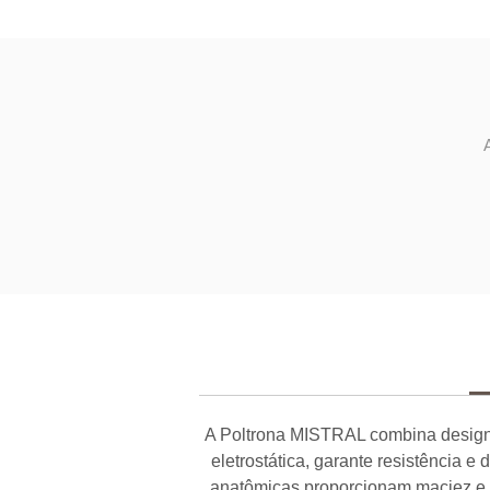
A Poltrona MISTRAL combina design s
eletrostática, garante resistência 
anatômicas proporcionam maciez e b