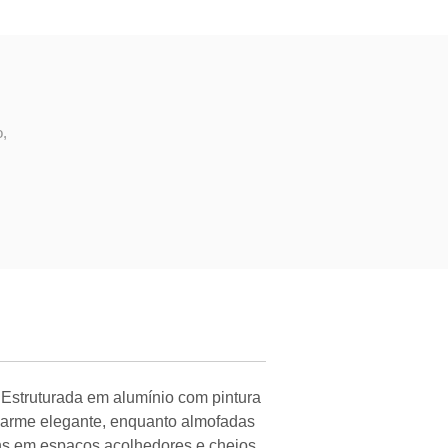
,
 Estruturada em alumínio com pintura
 charme elegante, enquanto almofadas
ins em espaços acolhedores e cheios