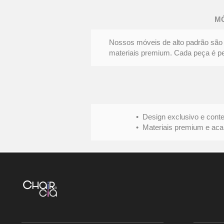
DE
JANTAR
FENDA
M
|
Elegância
e
personalidade
Nossos móveis de alto padrão são 
materiais premium. Cada peça é pens
• Design exclusivo e conte
• Materiais premium e acabame