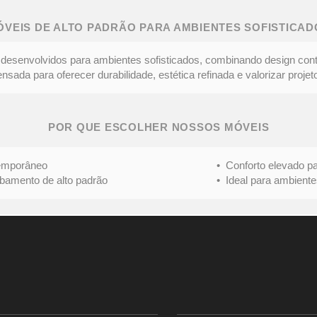
ÓVEIS DE ALTO PADRÃO PARA AMBIENTES SOFISTICAD
desenvolvidos para ambientes sofisticados, combinando design con
ada para oferecer durabilidade, estética refinada e valorizar projeto
POR QUE ESCOLHER NOSSOS MÓVEIS
mporâneo
• Conforto elevado para 
nto de alto padrão
• Ideal para ambientes s