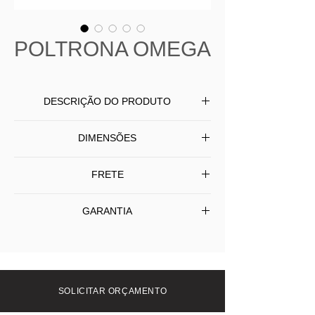
POLTRONA OMEGA
DESCRIÇÃO DO PRODUTO
Poltrona Omega produzida pés em
DIMENSÕES
madeira natural castanho, assento
com almofada revestido em tecido.
L 80 P 75 A 78
FRETE
Frete Grátis SP/Capital - Interior (SP) e
GARANTIA
outros Estados consulte-nos.
1 Ano
SOLICITAR ORÇAMENTO