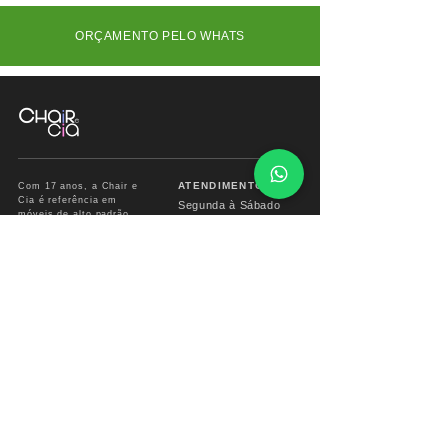
ORÇAMENTO PELO WHATS
ATENDIMENTO
Com 17 anos, a Chair e
Cia é referência em
Segunda à Sábado
móveis de alto padrão,
das
09:00 às 18:00hs
combinando design
exclusivo, materiais
premium e sofisticação
Fone/ Whats: 11 2679
para ambientes que
2162
valorizam estética e
conforto.
vendas.chairecia@g
mail.com
Mais do que móveis,
criamos experiências para
ambientes sofisticados.
INSTITUCIONAL
INFO CHAIR
Sobre
Corporativo