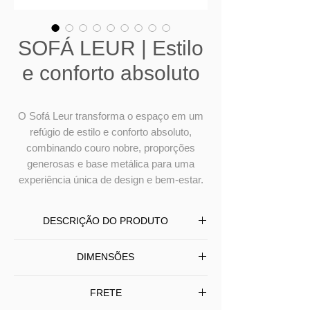
SOFÁ LEUR | Estilo
e conforto absoluto
O Sofá Leur transforma o espaço em um
refúgio de estilo e conforto absoluto,
combinando couro nobre, proporções
generosas e base metálica para uma
experiência única de design e bem-estar.
DESCRIÇÃO DO PRODUTO
O Sofá Leur une design
DIMENSÕES
contemporâneo e máximo conforto em
uma composição imponente. Com
Profundidade
FRETE
base em aço de linhas minimalistas,
Largura
Altura