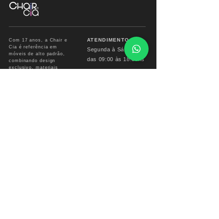
ATENDIMENTO
Com 17 anos, a Chair e
Cia é referência em
Segunda à Sábado
móveis de alto padrão,
das
09:00 às 18:00hs
combinando design
exclusivo, materiais
premium e sofisticação
Fone/ Whats: 11 2679
para ambientes que
2162
valorizam estética e
conforto.
vendas.chairecia@g
mail.com
Mais do que móveis,
criamos experiências para
ambientes sofisticados.
INSTITUCIONAL
INFO CHAIR
Sobre
Corporativo
Garantia
Formas
de Pagamento
Troca e devoluções
Prazo de Entrega
Perguntas Freguentes
Reforme seu Móvel
Entrega em todo BRASIL