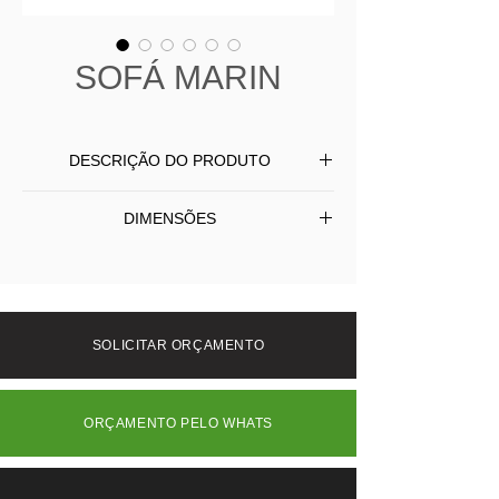
SOFÁ MARIN
DESCRIÇÃO DO PRODUTO
Sofá Marin produzido com base em
DIMENSÕES
aluminio pintado, encosto em fibra
sintética com proteção UV, assento
L 200 P 83 A 72
com almofada revestida em tecido.
SOLICITAR ORÇAMENTO
ORÇAMENTO PELO WHATS