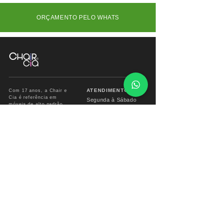
ORÇAMENTO PELO WHATS
ATENDIMENTO
Com 17 anos, a Chair e
Cia é referência em
Segunda à Sábado
móveis de alto padrão,
das
09:00 às 18:00hs
combinando design
exclusivo, materiais
premium e sofisticação
Fone/ Whats: 11 2679
para ambientes que
2162
valorizam estética e
conforto.
vendas.chairecia@g
mail.com
Mais do que móveis,
criamos experiências para
ambientes sofisticados.
INSTITUCIONAL
INFO CHAIR
Sobre
Corporativo