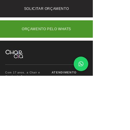
Para Interior (SP) e outros Estados
acolhimento para qualquer espaço.
consulte-nos.
SOLICITAR ORÇAMENTO
OBS: Acompanham o produto 02
almofadas bola e 01 almofada meia
lua
ORÇAMENTO PELO WHATS
ATENDIMENTO
Com 17 anos, a Chair e
Cia é referência em
Segunda à Sábado
móveis de alto padrão,
das
09:00 às 18:00hs
combinando design
exclusivo, materiais
premium e sofisticação
Fone/ Whats: 11 2679
para ambientes que
2162
valorizam estética e
conforto.
vendas.chairecia@g
mail.com
Mais do que móveis,
criamos experiências para
ambientes sofisticados.