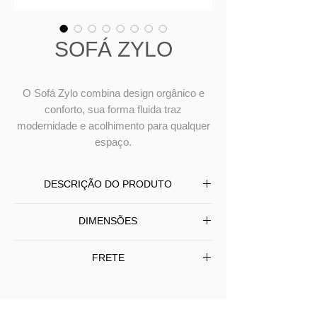
SOFÁ ZYLO
O Sofá Zylo combina design orgânico e
conforto, sua forma fluida traz
modernidade e acolhimento para qualquer
espaço.
DESCRIÇÃO DO PRODUTO
O Sofá Zylo combina design orgânico e
DIMENSÕES
conforto, com assento revestido em
tecido macio e toque agradável.
Sofá orgânico fixo living modular
FRETE
Versátil, é perfeito para residências,
L
330
P
90
A
77
empresas e ambientes corporativos
Entrega em todo BRASIL
que valorizam estilo e bem-estar. Sua
Frete Grátis somente SP/Capital -
forma fluida traz modernidade e