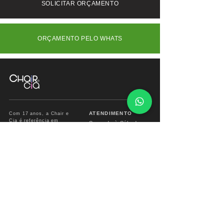
consulte-nos.
SOLICITAR ORÇAMENTO
e funcionalidade em perfeita sintonia.
ORÇAMENTO PELO WHATS
ATENDIMENTO
Com 17 anos, a Chair e
Cia é referência em
Segunda à Sábado
móveis de alto padrão,
das
09:00 às 18:00hs
combinando design
exclusivo, materiais
premium e sofisticação
Fone/ Whats: 11 2679
para ambientes que
2162
valorizam estética e
conforto.
vendas.chairecia@g
mail.com
Mais do que móveis,
criamos experiências para
ambientes sofisticados.
INSTITUCIONAL
INFO CHAIR