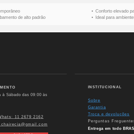
mporâneo
• Conforto elevado para 
nto de alto padrão
• Ideal para ambientes s
INSTITUCIONAL
IMENTO
a à Sábado das
09:00 às
Sobre
Garantia
Troca e devoluções
Whats: 11 2679 2162
Perguntas Freguente
.chairecia@gmail.com
Entrega em todo BRAS