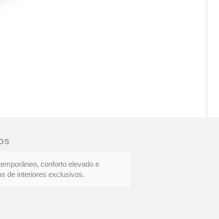
CAD
DOC
|
Eleg
OS
cont
temporâneo, conforto elevado e
s de interiores exclusivos.