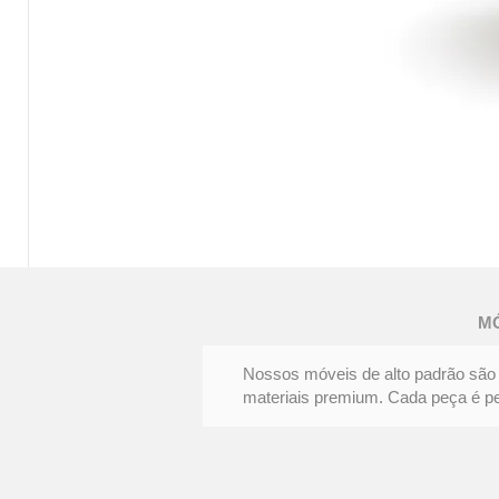
MESA
DE
JANTAR
FENDA
M
|
Elegância
e
personalidade
Nossos móveis de alto padrão são 
materiais premium. Cada peça é pens