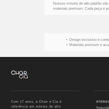
Nossos móveis de alto padrão são 
materiais premium. Cada peça é pens
• Design exclusivo e conte
• Materiais premium e acabame
Com 17 anos, a Chair e Cia é
ATEND
referência em móveis de alto
Segund