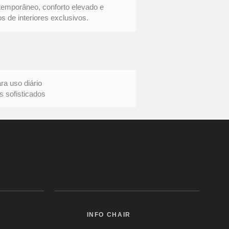
temporâneo, conforto elevado e
s de interiores exclusivos.
uso diário
ofisticados
INFO CHAIR