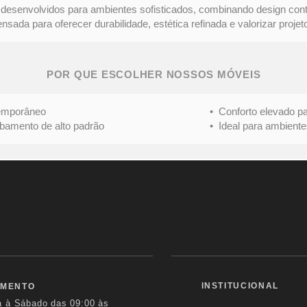
desenvolvidos para ambientes sofisticados, combinando design con
ada para oferecer durabilidade, estética refinada e valorizar projeto
POR QUE ESCOLHER NOSSOS MÓVEIS
mporâneo
• Conforto elevado para 
nto de alto padrão
• Ideal para ambientes s
INSTITUCIONAL
IMENTO
a à Sábado das
09:00 às