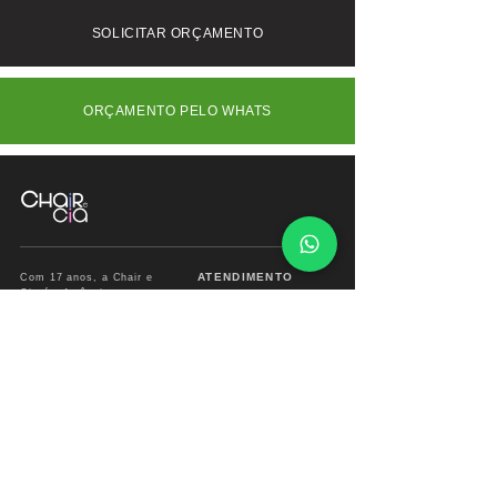
/ 240
gavetas. Ideal para ambientes que
SOLICITAR ORÇAMENTO
valorizam a combinação de tradição e
contemporaneidade.
ORÇAMENTO PELO WHATS
ATENDIMENTO
Com 17 anos, a Chair e
Cia é referência em
Segunda à Sábado
móveis de alto padrão,
das
09:00 às 18:00hs
combinando design
exclusivo, materiais
premium e sofisticação
Fone/ Whats: 11 2679
para ambientes que
2162
valorizam estética e
conforto.
vendas.chairecia@g
mail.com
Mais do que móveis,
criamos experiências para
ambientes sofisticados.