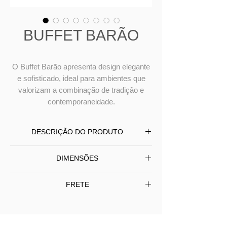
BUFFET BARÃO
O Buffet Barão apresenta design elegante
e sofisticado, ideal para ambientes que
valorizam a combinação de tradição e
contemporaneidade.
DESCRIÇÃO DO PRODUTO
O Buffet Barão apresenta design
DIMENSÕES
elegante e sofisticado, com estrutura
em madeira e acabamento refinado.
Profundidade
Altura
FRETE
Suas portas possuem revestimento em
Largura
palha natural que conferem leveza
Frete Grátis SP/Capital - Interior (SP) e
visual e um toque artesanal ao móvel,
outros Estados consulte-nos.
200 / 220
48
75
interno com prateleira e duas