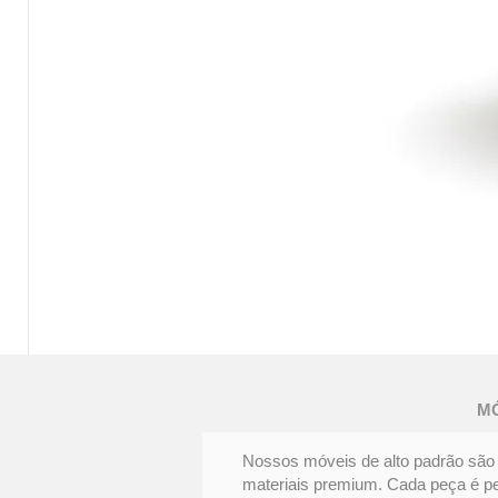
MESA
DE
JANTAR
FENDA
M
|
Elegância
e
personalidade
Nossos móveis de alto padrão são 
materiais premium. Cada peça é pens