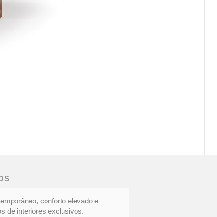
CAD
DOC
|
Eleg
OS
cont
temporâneo, conforto elevado e
s de interiores exclusivos.