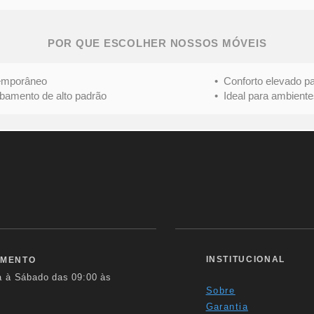
POR QUE ESCOLHER NOSSOS MÓVEIS
mporâneo
• Conforto elevado para 
nto de alto padrão
• Ideal para ambientes s
INSTITUCIONAL
IMENTO
a à Sábado das
09:00 às
Sobre
Garantia