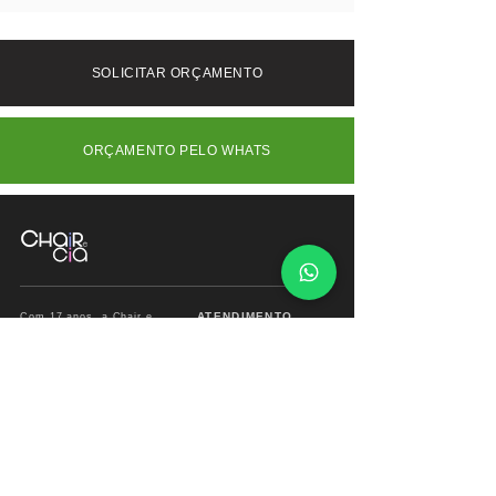
oferecendo leveza estrutural e
Frete Grátis somente São Paulo -
resistência. A estrutura pode ser
SP/Capital -
confeccionada em madeira ou laca,
Interior (SP) e outros Estados consulte-
SOLICITAR ORÇAMENTO
com acabamento minucioso. O
nos.
destaque está na gaveta com frente
ripada em madeira natural, que
ORÇAMENTO PELO WHATS
adiciona textura e sofisticação à peça.
A prateleira inferior amplia a
funcionalidade, sendo ideal para
objetos decorativos ou de uso diário.
ATENDIMENTO
Com 17 anos, a Chair e
Cia é referência em
Segunda à Sábado
móveis de alto padrão,
das
09:00 às 18:00hs
combinando design
exclusivo, materiais
premium e sofisticação
Fone/ Whats: 11 2679
para ambientes que
2162
valorizam estética e
conforto.
vendas.chairecia@g
mail.com
Mais do que móveis,
criamos experiências para