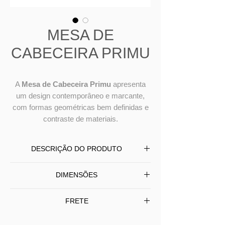
MESA DE
CABECEIRA PRIMU
A
Mesa de Cabeceira Primu
apresenta
um design contemporâneo e marcante,
com formas geométricas bem definidas e
contraste de materiais.
DESCRIÇÃO DO PRODUTO
A
Mesa de Cabeceira Primu
DIMENSÕES
apresenta um design contemporâneo e
marcante, com formas geométricas
L
45
P
45
A
60
FRETE
bem definidas e contraste de materiais.
L
60
P
45
A
60
Sua base é produzida em aço pintado,
Entrega em todo BRASIL