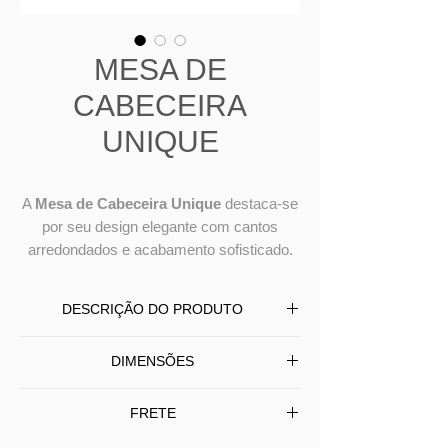
MESA DE
CABECEIRA
UNIQUE
A
Mesa de Cabeceira Unique
destaca-se
por seu design elegante com cantos
arredondados e acabamento sofisticado.
DESCRIÇÃO DO PRODUTO
A
Mesa de Cabeceira Unique
DIMENSÕES
destaca-se por seu design elegante
com cantos arredondados e
L
60
P
45
A
55
FRETE
acabamento sofisticado. A base é
L
60
P
45
A
55
produzida em aço pintado, oferecendo