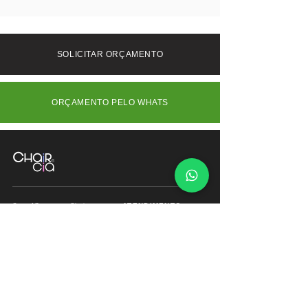
Entrega em todo BRASIL
leveza e resistência ao móvel. A
Frete Grátis somente São Paulo -
estrutura pode ser feita em madeira
SP/Capital -
natural ou laca, com veios bem
Interior (SP) e outros Estados consulte-
SOLICITAR ORÇAMENTO
marcados que realçam a beleza do
nos.
material. Com duas gavetas espaçosas
e puxadores metálicos arredondados, a
ORÇAMENTO PELO WHATS
peça une estética refinada e
funcionalidade para o dia a dia.
ATENDIMENTO
Com 17 anos, a Chair e
Cia é referência em
Segunda à Sábado
móveis de alto padrão,
das
09:00 às 18:00hs
combinando design
exclusivo, materiais
premium e sofisticação
Fone/ Whats: 11 2679
para ambientes que
2162
valorizam estética e
conforto.
vendas.chairecia@g
mail.com
Mais do que móveis,