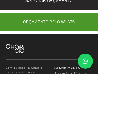
SOLICITAR ORÇAMENTO
ORÇAMENTO PELO WHATS
ATENDIMENTO
Com 17 anos, a Chair e
Cia é referência em
Segunda à Sábado
móveis de alto padrão,
das
09:00 às 18:00hs
combinando design
exclusivo, materiais
premium e sofisticação
Fone/ Whats: 11 2679
para ambientes que
2162
valorizam estética e
conforto.
vendas.chairecia@g
mail.com
Mais do que móveis,
criamos experiências para
ambientes sofisticados.
INSTITUCIONAL
INFO CHAIR