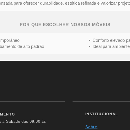
ada para oferecer durabilidade, estética refinada e valorizar projeto
POR QUE ESCOLHER NOSSOS MÓVEIS
mporâneo
• Conforto elevado para 
nto de alto padrão
• Ideal para ambientes s
INSTITUCIONAL
IMENTO
a à Sábado das
09:00 às
Sobre