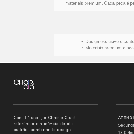
materiais premium. Cada peça é pens
• Design exclusivo e conte
• Materiais premium e acabame
Com 17 anos, a Chair e Cia é
ATEND
referência em móveis de alto
Segund
padrão, combinando design
18:00hs