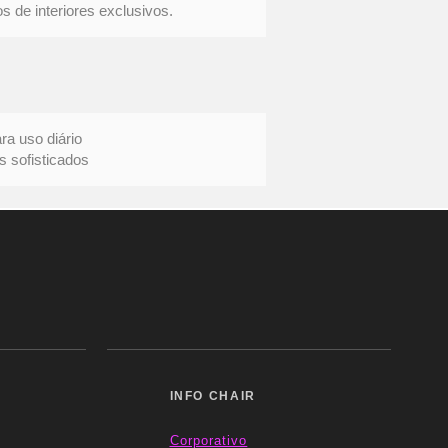
s de interiores exclusivos.
uso diário
ofisticados
INFO CHAIR
Corporativo