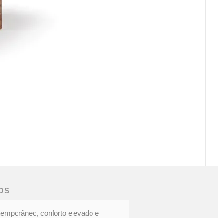
CAD
DOC
|
Eleg
OS
cont
temporâneo, conforto elevado e