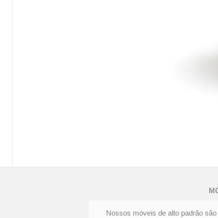
MESA
DE
JANTAR
FENDA
M
|
Elegância
e
personalidade
Nossos móveis de alto padrão são 