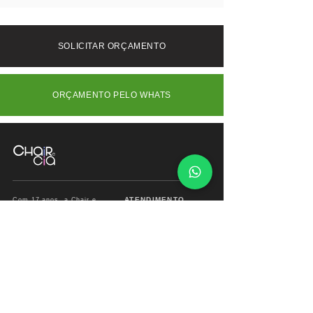
Interior (SP) e outros Estados consulte-
nos.
SOLICITAR ORÇAMENTO
ORÇAMENTO PELO WHATS
ATENDIMENTO
Com 17 anos, a Chair e
Cia é referência em
Segunda à Sábado
móveis de alto padrão,
das
09:00 às 18:00hs
combinando design
exclusivo, materiais
premium e sofisticação
Fone/ Whats: 11 2679
para ambientes que
2162
valorizam estética e
conforto.
vendas.chairecia@g
mail.com
Mais do que móveis,
criamos experiências para