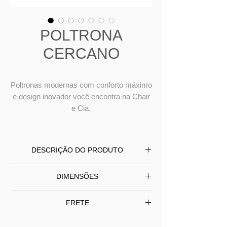
POLTRONA
CERCANO
Poltronas modernas com conforto máximo
e design inovador você encontra na Chair
e Cia.
DESCRIÇÃO DO PRODUTO
Poltrona CERCANO produzida com
DIMENSÕES
base em aço pintado,
assento revestido em tecido ou couro.
L 77 P 70 A 82
FRETE
Frete Grátis somente SP/Capital -