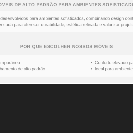
ÓVEIS DE ALTO PADRÃO PARA AMBIENTES SOFISTICAD
desenvolvidos para ambientes sofisticados, combinando design con
ada para oferecer durabilidade, estética refinada e valorizar projeto
POR QUE ESCOLHER NOSSOS MÓVEIS
mporâneo
• Conforto elevado para 
nto de alto padrão
• Ideal para ambientes s