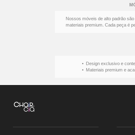
Elegância
M
contemporânea
Nossos móveis de alto padrão são 
materiais premium. Cada peça é pens
• Design exclusivo e conte
• Materiais premium e acabame