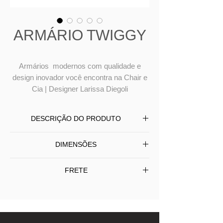
ARMÁRIO TWIGGY
Armários modernos com qualidade e
design inovador você encontra na Chair e
Cia | Designer Larissa Diegoli
DESCRIÇÃO DO PRODUTO
Armário Twiggy produzido com base
DIMENSÕES
em madeira maciça, estrutura em
madeira laminada, portas em tela
L 108 P 38 A 130
FRETE
natural com dobradiças com stop
control. Interior com prateleira e duas
Frete Grátis SP/Capital - Interior (SP) e
gavetas.
outros Estados consulte-nos.