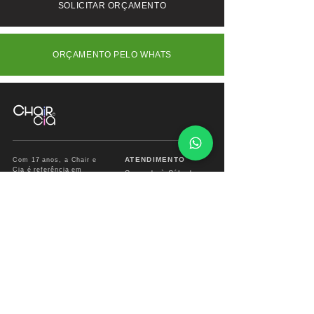
SOLICITAR ORÇAMENTO
ORÇAMENTO PELO WHATS
ATENDIMENTO
Com 17 anos, a Chair e
Cia é referência em
Segunda à Sábado
móveis de alto padrão,
das
09:00 às 18:00hs
combinando design
exclusivo, materiais
premium e sofisticação
Fone/ Whats: 11 2679
para ambientes que
2162
valorizam estética e
conforto.
vendas.chairecia@g
mail.com
Mais do que móveis,
criamos experiências para
ambientes sofisticados.
INSTITUCIONAL
INFO CHAIR