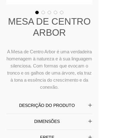
MESA DE CENTRO
ARBOR
A Mesa de Centro Arbor é uma verdadeira
homenagem à natureza e à sua linguagem
silenciosa. Com formas que evocam o
tronco e os galhos de uma árvore, ela traz
à tona a essência do crescimento e da
conexão.
DESCRIÇÃO DO PRODUTO
A Mesa de Centro Arbor é uma
DIMENSÕES
verdadeira homenagem à natureza e à
sua linguagem silenciosa. Com formas
L
79
P
69
A
26 - Pequena
FRETE